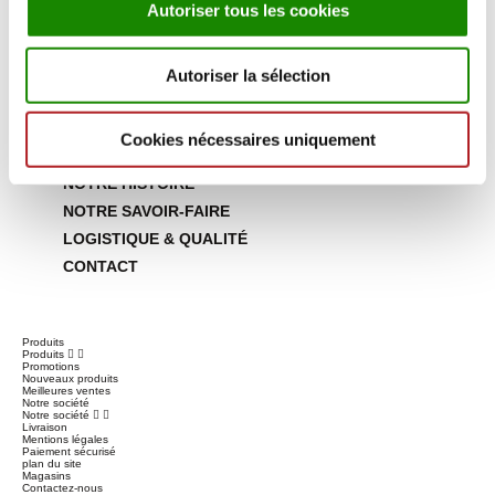
Autoriser tous les cookies
VIANDES D'EXCEPTION
BARBECUE D'EXCEPTION ☀️
LES INCONTOURNABLES
Autoriser la sélection
ÉPICERIE FINE
ACTUALITÉS & RECETTES
Cookies nécessaires uniquement
PROFESSIONNELS
NOTRE HISTOIRE
NOTRE SAVOIR-FAIRE
LOGISTIQUE & QUALITÉ
CONTACT
Produits
Produits


Promotions
Nouveaux produits
Meilleures ventes
Notre société
Notre société


Livraison
Mentions légales
Paiement sécurisé
plan du site
Magasins
Contactez-nous