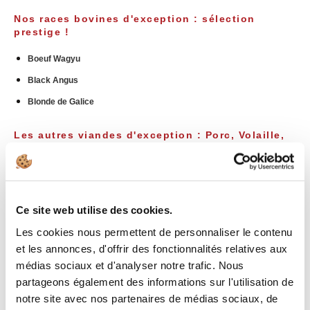
Nos races bovines d'exception : sélection
prestige !
Boeuf Wagyu
Black Angus
Blonde de Galice
Les autres viandes d'exception
:
Porc, Volaille,
Canard... !
Le Porc Noir de Bigorre
Le véritable Canard IGP Sud-Ouest
Ce site web utilise des cookies.
Toutes nos autres viandes
Les cookies nous permettent de personnaliser le contenu
et les annonces, d'offrir des fonctionnalités relatives aux
Les gourmets apprécient particulièrement...
médias sociaux et d'analyser notre trafic. Nous
La Côte de Bœuf
partageons également des informations sur l'utilisation de
notre site avec nos partenaires de médias sociaux, de
L'Entrecôte