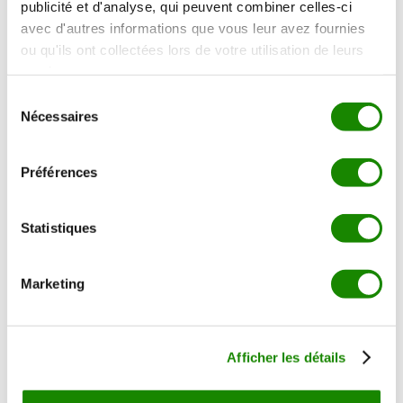
publicité et d'analyse, qui peuvent combiner celles-ci
La Picanha
avec d'autres informations que vous leur avez fournies
La Brisket
ou qu'ils ont collectées lors de votre utilisation de leurs
services.
Sélection
Nécessaires
du
consentement
Préférences
Statistiques
Domaine de Belfontaine - 33270 Bouliac
05 35 54 58 08
Marketing
contact@guardapampa.fr
Afficher les détails
OFFRES GOURMANDES