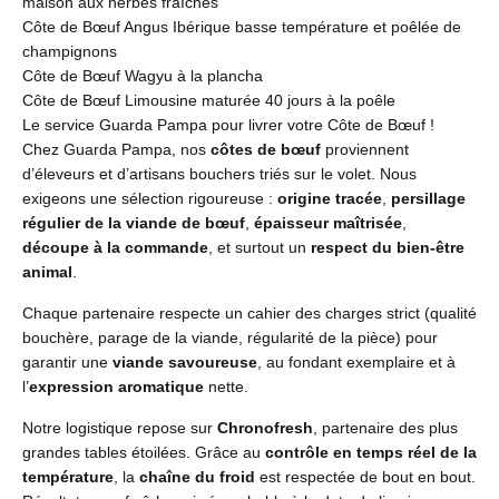
maison aux herbes fraîches
Côte de Bœuf Angus Ibérique basse température et poêlée de
champignons
Côte de Bœuf Wagyu à la plancha
Côte de Bœuf Limousine maturée 40 jours à la poêle
Le service Guarda Pampa pour livrer votre Côte de Bœuf !
Chez Guarda Pampa, nos
côtes de bœuf
proviennent
d’éleveurs et d’artisans bouchers triés sur le volet. Nous
exigeons une sélection rigoureuse :
origine tracée
,
persillage
régulier de la viande de bœuf
,
épaisseur maîtrisée
,
découpe à la commande
, et surtout un
respect du bien-être
animal
.
Chaque partenaire respecte un cahier des charges strict (qualité
bouchère, parage de la viande, régularité de la pièce) pour
garantir une
viande savoureuse
, au fondant exemplaire et à
l’
expression aromatique
nette.
Notre logistique repose sur
Chronofresh
, partenaire des plus
grandes tables étoilées. Grâce au
contrôle en temps réel de la
température
, la
chaîne du froid
est respectée de bout en bout.