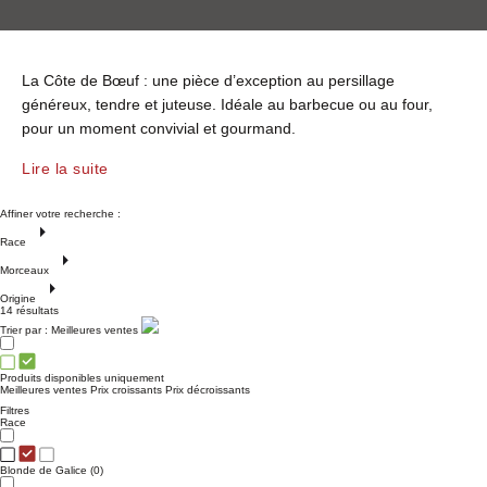
La Côte de Bœuf : une pièce d’exception au persillage
généreux, tendre et juteuse. Idéale au barbecue ou au four,
pour un moment convivial et gourmand.
Lire la suite
Affiner votre recherche :
Race
Morceaux
Origine
14 résultats
Trier par :
Meilleures ventes
Produits disponibles uniquement
Meilleures ventes
Prix croissants
Prix décroissants
Filtres
Race
Blonde de Galice
(0)