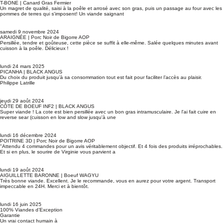
T-BONE | Canard Gras Fermier
Un magret de qualité, saisi à la poêle et arrosé avec son gras, puis un passage au four avec les
pommes de terres qui s'imposent! Un viande saignant
samedi 9 novembre 2024
ARAIGNÉE | Porc Noir de Bigorre AOP
Persillée, tendre et goûteuse, cette pièce se suffit à elle-même. Salée quelques minutes avant
cuisson à la poêle. Délicieux !
lundi 24 mars 2025
PICANHA | BLACK ANGUS
Du choix du produit jusqu’à sa consommation tout est fait pour faciliter l’accès au plaisir.
Philippe Latrille
jeudi 29 août 2024
CÔTE DE BOEUF INF2 | BLACK ANGUS
Super viande ! La cote est bien persillée avec un bon gras intramusculaire. Je l'ai fait cuire en
reverse sear (cuisson en low and slow jusqu'à une
lundi 16 décembre 2024
POITRINE 3D | Porc Noir de Bigorre AOP
"Attendu 4 commandes pour un avis véritablement objectif. Et 4 fois des produits irréprochables.
Et si en plus, le sourire de Virginie vous parvient a
lundi 19 août 2024
AIGUILLETTE BARONNE | Boeuf WAGYU
Très bonne viande. Excellent. Je le recommande, vous en aurez pour votre argent. Transport
impeccable en 24H. Merci et à bientôt.
lundi 16 juin 2025
100% Viandes d’Exception
Garantie
Un vrai contact humain à