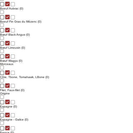
Boeuf Aubrac
(0)
Boeuf Fin Gras du Mézenc
(0)
Bœuf Black Angus
(0)
Bœuf Limousin
(0)
Bœuf Wagyu
(0)
Morceaux
Côte, Tbone, Tomahawk, LBone
(0)
Filet, Faux-filet
(0)
Origine
Espagne
(0)
Espagne - Galice
(0)
France
(0)