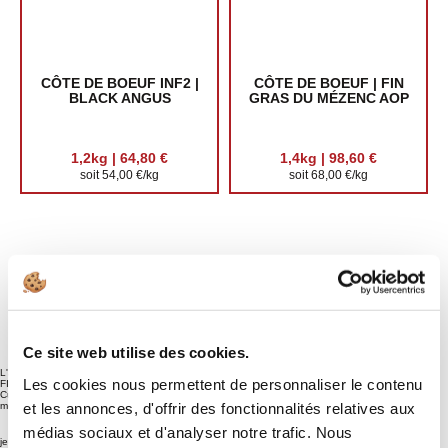
CÔTE DE BOEUF INF2 |
CÔTE DE BOEUF | FIN
BLACK ANGUS
GRAS DU MÉZENC AOP
1,2kg | 64,80 €
1,4kg | 98,60 €
soit 54,00 €/kg
soit 68,00 €/kg
14 SUR 14 PRODUITS
Ce site web utilise des cookies.
L'avis des Gourmets
Les cookies nous permettent de personnaliser le contenu
FILET DE BOEUF | BLACK ANGUS
Cuisine en filet de boeuf wellington, un régal !!! 210° au four pendant 25 minutes Délicieux
et les annonces, d'offrir des fonctionnalités relatives aux
même froid le lendemain Merci
médias sociaux et d'analyser notre trafic. Nous
jeudi 26 décembre 2024