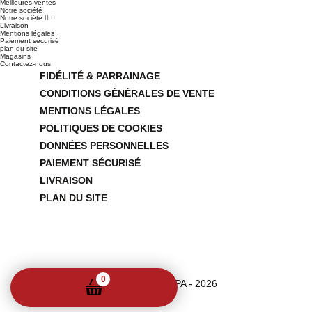
Meilleures ventes
Notre société
Notre société


Livraison
Mentions légales
Paiement sécurisé
plan du site
Magasins
Contactez-nous
FIDÉLITÉ & PARRAINAGE
CONDITIONS GÉNÉRALES DE VENTE
MENTIONS LÉGALES
POLITIQUES DE COOKIES
DONNÉES PERSONNELLES
PAIEMENT SÉCURISÉ
LIVRAISON
PLAN DU SITE
0
© - GUARDA PAMPA - 2026