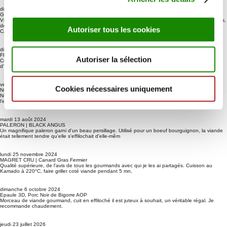
dimanche 27 juillet 2025
GIGOT d'AGNEAU | Agneau de Sisteron IGP
Viande fondante, délicieuse! Suivi exceptionnel de la part de Virginie pendant tout le processus,
depuis la commande jusqu'à la livraison. Merci beau
Autoriser tous les cookies
Cat. C
dimanche 27 avril 2025
FILET DE BOEUF | PREMIUM d'ARGENTINE
Autoriser la sélection
Ce n’est pas mon premier Wellington et c’est toujours une réussite avec ce filet très goûtu et
d’une tendreté remarquable. Service. Et livraison au T
vendredi 31 janvier 2025
Cookies nécessaires uniquement
NOIX D'ENTRECÔTE | BLACK ANGUS ARGENTINE
Nous achetons de la viande depuis plusieurs années et nous sommes très satisfaits de
l'extraordinaire qualité de la viande argentine. Le service de li
mardi 13 août 2024
PALERON | BLACK ANGUS
Un magnifique paleron garni d'un beau persillage. Utilisé pour un boeuf bourguignon, la viande
était tellement tendre qu'elle s'effilochait d'elle-mêm
lundi 25 novembre 2024
MAGRET CRU | Canard Gras Fermier
Qualité supérieure, de l'avis de tous les gourmands avec qui je les ai partagés. Cuisson au
Kamado à 220°C, faire griller coté viande pendant 5 mn,
dimanche 6 octobre 2024
Epaule 3D, Porc Noir de Bigorre AOP
Morceau de viande gourmand, cuit en effiloché il est juteux à souhait, un véritable régal. Je
recommande chaudement.
jeudi 23 juillet 2026