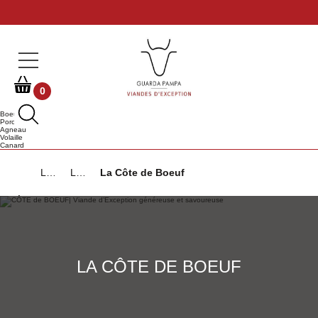
0
Boeuf
Porc
Agneau
Volaille
Canard
Les Incontournables
La Viande au Barbecue
La Côte de Boeuf
LA CÔTE DE BOEUF