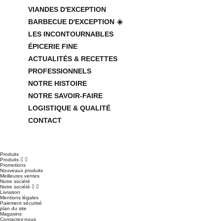
VIANDES D'EXCEPTION
BARBECUE D'EXCEPTION ☀️
LES INCONTOURNABLES
ÉPICERIE FINE
ACTUALITÉS & RECETTES
PROFESSIONNELS
NOTRE HISTOIRE
NOTRE SAVOIR-FAIRE
LOGISTIQUE & QUALITÉ
CONTACT
Produits
Produits


Promotions
Nouveaux produits
Meilleures ventes
Notre société
Notre société


Livraison
Mentions légales
Paiement sécurisé
plan du site
Magasins
Contactez-nous