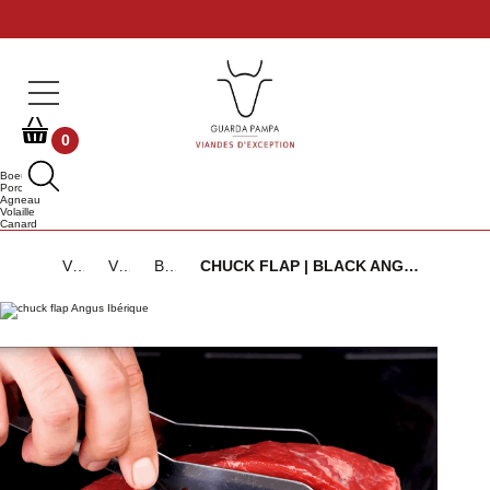
0
Boeuf
Porc
Agneau
Volaille
Canard
Viandes d'Exception
Viandes de Bœuf
Bœuf Angus Ibérique
CHUCK FLAP | BLACK ANGUS