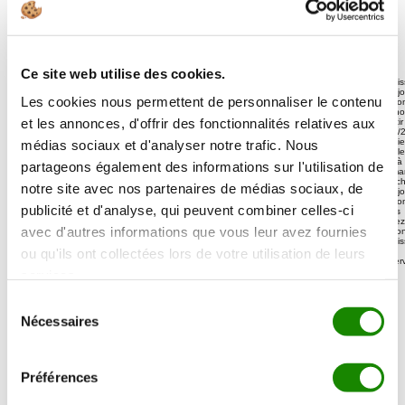
6 avis clients
6 avis clients
Poids :
2,24 kg
112,00 €
soit 50,00 €/kg
Ce site web utilise des cookies.
Choisi
votre j
Les cookies nous permettent de personnaliser le contenu
livraiso
Chrono
et les annonces, d'offrir des fonctionnalités relatives aux
à parti
11/08/
Virgini
médias sociaux et d'analyser notre trafic. Nous
appelle
suite à
partageons également des informations sur l'utilisation de
comma
pour ch
notre site avec nos partenaires de médias sociaux, de
votre j
livrais
publicité et d'analyse, qui peuvent combiner celles-ci
bonus
profite
avec d'autres informations que vous leur avez fournies
ses con
de cui
ou qu'ils ont collectées lors de votre utilisation de leurs
et de
conser
!
services.
Sélection
-
Nécessaires
du
consentement
+
Préférences