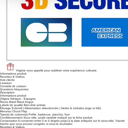
Virginie vous appelle pour sublimer votre expérience culinaire.
Informations produit
Recettes & Vidéos
Avis clients
Livraison
Conseils de cuisson
Questions fréquentes
Description
Informations produit
Origine
Ibérique - Espagne
Races
Bœuf Black Angus
Labels de qualité
Bien-être animal
Élevage
Extensif | Alimentation sélectionnée | Herbe & céréales (orge et blé)
Morceau
Chuck Flap
Type(s) de cuisson(s)
Poêle, barbecue, plancha, four
Conditionnement
Sous vide, poids variable indiqué sur la fiche produit
Conservation
A conserver entre 0 et 4 degrés jusqu'à la date indiquée sur le sous-vide. Viande
fraiche que vous pouvez congeler, si vous le souhaitez.
Recettes & Vidéos