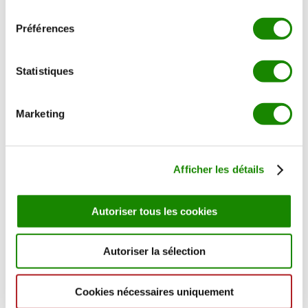
consentement
Domaine de Belfontaine - 33270 Bouliac
05 35 54 58 08
Préférences
contact@guardapampa.fr
Statistiques
OFFRES GOURMANDES
VIANDES D'EXCEPTION
Marketing
BARBECUE D'EXCEPTION ☀️
LES INCONTOURNABLES
ÉPICERIE FINE
Afficher les détails
ACTUALITÉS & RECETTES
PROFESSIONNELS
Autoriser tous les cookies
NOTRE HISTOIRE
NOTRE SAVOIR-FAIRE
LOGISTIQUE & QUALITÉ
Autoriser la sélection
CONTACT
Cookies nécessaires uniquement