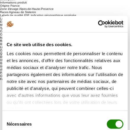
Informations produit
Origine
France
Zone élevage
Alpes-de-Haute-Provence
Races
Agneau de Sisteron
Labels de qualité
IGP, indication géographique protégée
Labels de qualité
Label Rouge
Élevage
Elevage en bergerie. Nourriture lactée et complémentation en céréales
Morceau
Epaule d'agneau
Type(s) de cuisson(s)
Poêle, barbecue, plancha, four
Conditionnement
Sous vide, poids variable indiqué sur la fiche produit
Conservation
A conserver entre 0 et 4 degrés jusqu'à la date indiquée sur le sous-vide. Viande
fraiche que vous pouvez congeler, si vous le souhaitez.
Recettes & Vidéos
Ce site web utilise des cookies.
Avis clients
Livraison
Conseils de cuisson
Les cookies nous permettent de personnaliser le contenu
Questions fréquentes
Description
et les annonces, d'offrir des fonctionnalités relatives aux
100% Viandes d’Exception
Garantie
Un vrai contact humain à
médias sociaux et d'analyser notre trafic. Nous
chaque commande
Paiement rapide et sécurisé
partageons également des informations sur l'utilisation de
Chaîne du froid garantie
France et Belgique
notre site avec nos partenaires de médias sociaux, de
publicité et d'analyse, qui peuvent combiner celles-ci
avec d'autres informations que vous leur avez fournies
ou qu'ils ont collectées lors de votre utilisation de leurs
services.
Sélection
Nécessaires
du