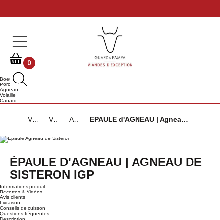
0
Boeuf
Porc
Agneau
Volaille
Canard
Viandes d'Exception
Viandes d'Agneau
Agneau de Sisteron IGP
ÉPAULE d'AGNEAU | Agneau de Sisteron IGP
ÉPAULE D'AGNEAU | AGNEAU DE
SISTERON IGP
Informations produit
Recettes & Vidéos
Avis clients
Livraison
Conseils de cuisson
Questions fréquentes
Description