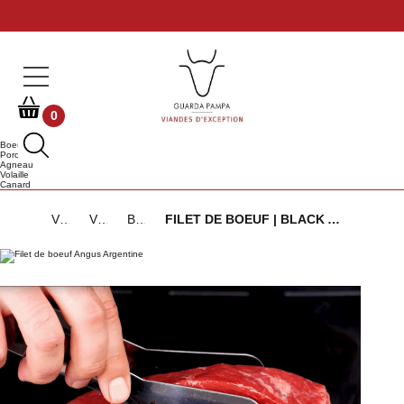
0
Boeuf
Porc
Agneau
Volaille
Canard
Viandes d'Exception
Viandes de Bœuf
Black Angus Argentine ou Uruguay
FILET DE BOEUF | BLACK ANGUS