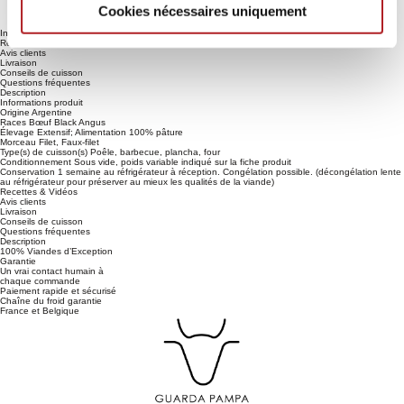
Cookies nécessaires uniquement
Virginie vous appelle pour sublimer votre expérience culinaire.
Informations produit
Recettes & Vidéos
Avis clients
Livraison
Conseils de cuisson
Questions fréquentes
Description
Informations produit
Origine
Argentine
Races
Bœuf Black Angus
Élevage
Extensif; Alimentation 100% pâture
Morceau
Filet, Faux-filet
Type(s) de cuisson(s)
Poêle, barbecue, plancha, four
Conditionnement
Sous vide, poids variable indiqué sur la fiche produit
Conservation
1 semaine au réfrigérateur à réception. Congélation possible. (décongélation lente
au réfrigérateur pour préserver au mieux les qualités de la viande)
Recettes & Vidéos
Avis clients
Livraison
Conseils de cuisson
Questions fréquentes
Description
100% Viandes d’Exception
Garantie
Un vrai contact humain à
chaque commande
Paiement rapide et sécurisé
Chaîne du froid garantie
France et Belgique