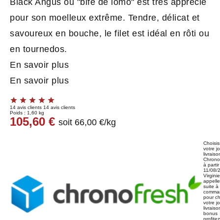
Black Angus ou "bife de lomo" est très apprécié
pour son moelleux extrême. Tendre, délicat et
savoureux en bouche, le filet est idéal en rôti ou
en tournedos.
En savoir plus
En savoir plus
14 avis clients
14 avis clients
Poids :
1,60 kg
105,60 €
soit 66,00 €/kg
Choisi
votre j
livraiso
Chrono
à parti
11/08/
Virgini
appelle
suite à
comma
pour ch
votre j
livrais
bonus
profite