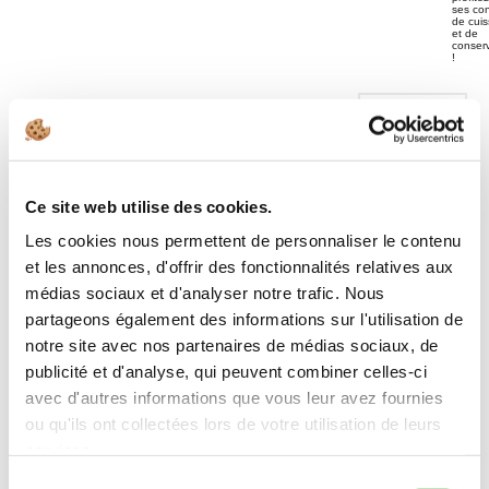
ses con
de cui
et de
conser
!
-
+
Ce site web utilise des cookies.
AJOUTER AU PANIER
Les cookies nous permettent de personnaliser le contenu
et les annonces, d'offrir des fonctionnalités relatives aux
FILET DE BOEUF | BLACK
médias sociaux et d'analyser notre trafic. Nous
ANGUS
partageons également des informations sur l'utilisation de
notre site avec nos partenaires de médias sociaux, de
14 avis clients
14 avis clients
publicité et d'analyse, qui peuvent combiner celles-ci
Poids :
1,60 kg
105,60 €
avec d'autres informations que vous leur avez fournies
soit 66,00 €/kg
ou qu'ils ont collectées lors de votre utilisation de leurs
services.
-
+
AJOUTER AU PANIER
Sélection