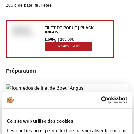
200 g de pâte feuilletée
FILET DE BOEUF | BLACK
ANGUS
1,60kg | 105.60€
EN SAVOIR PLUS
Préparation
1. Commencez par tailler les champions en brunoise puis
les faire sauter au beurre. Ajoutez les échalotes hachées,
Ce site web utilise des cookies.
l’ail haché puis ajoutez la crème et laissez mijoter jusqu’à
ce que le jus soit bien épais.
Les cookies nous permettent de personnaliser le contenu