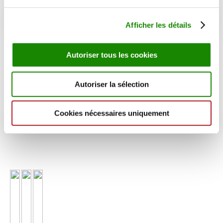
Afficher les détails
7. Enfin déposez sur la pâte à feuilletée puis enroulez.
Autoriser tous les cookies
Nappez la de jaunes d’œufs pour la dorure
Autoriser la sélection
8. Mettre au four à 230 degrés pendant 30- 40min.
Cookies nécessaires uniquement