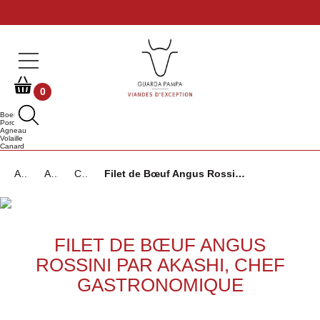
0
Boeuf
Porc
Agneau
Volaille
Canard
Accueil
Actualités et recettes
Cuisiner du bœuf
Filet de Bœuf Angus Rossini par Akashi, Chef Gastronomique
FILET DE BŒUF ANGUS
ROSSINI PAR AKASHI, CHEF
GASTRONOMIQUE