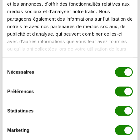
et les annonces, d'offrir des fonctionnalités relatives aux
médias sociaux et d'analyser notre trafic. Nous
2. Puis taillez le foie gras à 2 cm puis assaisonnez
partageons également des informations sur l'utilisation de
notre site avec nos partenaires de médias sociaux, de
3. Ensuite taillez le filet de bœuf à 2 cm puis le faire
publicité et d'analyse, qui peuvent combiner celles-ci
rissoler. Enroulez le avec le foie gras à l’aide de film
avec d'autres informations que vous leur avez fournies
alimentaire puis laissez refroidir minimum 2 h.
ou qu'ils ont collectées lors de votre utilisation de leurs
services.
Sélection
4. Blanchir les feuilles de blettes à l’eau bouillante salée
Nécessaires
du
pendant 1 min.
consentement
Préférences
5. Préparez les crêpes de façon traditionnelle en ajoutant
le romarin haché.
Statistiques
6. Étalez les crêpes sur les feuilles de blettes puis
disposez le bœuf-foie gras. Nappez le avec la duxelles
Marketing
de champignons et enroulez le tout.