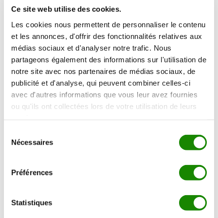
dont vous demandez le remboursement, le montant
Ce site web utilise des cookies.
équivalent aux points utilisés sera déduit du
Les cookies nous permettent de personnaliser le contenu
remboursement.
et les annonces, d'offrir des fonctionnalités relatives aux
– En cas de remboursement d’une commande, les points
médias sociaux et d'analyser notre trafic. Nous
cumulés grâce à cette dernière seront déduits du compte
partageons également des informations sur l'utilisation de
fidélité.
notre site avec nos partenaires de médias sociaux, de
publicité et d'analyse, qui peuvent combiner celles-ci
avec d'autres informations que vous leur avez fournies
Parrainez vos amis ou votre famille
ou qu'ils ont collectées lors de votre utilisation de leurs
services.
En quoi consiste le programme de parrainage de Guarda
Sélection
Pampa ?
Nécessaires
du
Gagnez 5% en bon d’achat sur toutes les
consentement
commandes de vos filleuls !
Préférences
Vous souhaitez faire découvrir Guarda Pampa.fr à vos
amis, collègues, famille ? Aujourd’hui avec notre
Statistiques
programme de parrainage, tout le monde est gagnant !