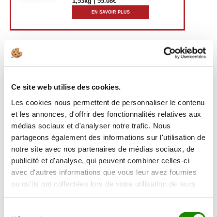
1,53kg | 55.08€
EN SAVOIR PLUS
Préparation
Ce site web utilise des cookies.
Les cookies nous permettent de personnaliser le contenu
Éplucher les pommes de terre et les couper en fines
et les annonces, d'offrir des fonctionnalités relatives aux
lamelles, puis les mettre à cuire pendant 15 à 20
médias sociaux et d'analyser notre trafic. Nous
min dans une eau froide salée au gros sel.
partageons également des informations sur l'utilisation de
notre site avec nos partenaires de médias sociaux, de
publicité et d'analyse, qui peuvent combiner celles-ci
Couper les filets mignons de porc en 18 médaillons
avec d'autres informations que vous leur avez fournies
et les saler. Dans une poêle en inox chaude, verser
ou qu'ils ont collectées lors de votre utilisation de leurs
un filet d’huile d’arachide et saisir les mignons de
services.
porc pendant 1 min de chaque côté. Ajouter alors le
Sélection
miel, puis le vinaigre balsamique et la sauce soja.