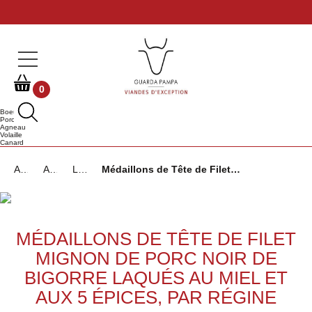
0
Boeuf
Porc
Agneau
Volaille
Canard
Accueil
Actualités et recettes
Le porc
Médaillons de Tête de Filet Mignon de Porc Noir de Bigorre laqués au miel et aux 5 épices, par Régine
MÉDAILLONS DE TÊTE DE FILET
MIGNON DE PORC NOIR DE
BIGORRE LAQUÉS AU MIEL ET
AUX 5 ÉPICES, PAR RÉGINE