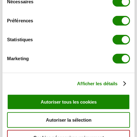
Nécessaires
du
Laisser réduire pour obtenir une consistance
consentement
sirupeuse, ajouter les 5 épices et arroser
régulièrement la viande pour la laquer.
Préférences
Égoutter les pommes de terre et les écraser avec un
Statistiques
fouet, puis ajouter le lait chaud et le beurre. Rectifier
ensuite l’assaisonnement.
Marketing
Enfin déposer la purée de pommes de terre au
centre de l’assiette, disposer les médaillons de porc
Afficher les détails
autour puis parsemer le tout de pluches de
coriandre. Pour finir, verser un peu de jus de
cuisson autour.
Autoriser tous les cookies
Bonne dégustation !
Autoriser la sélection