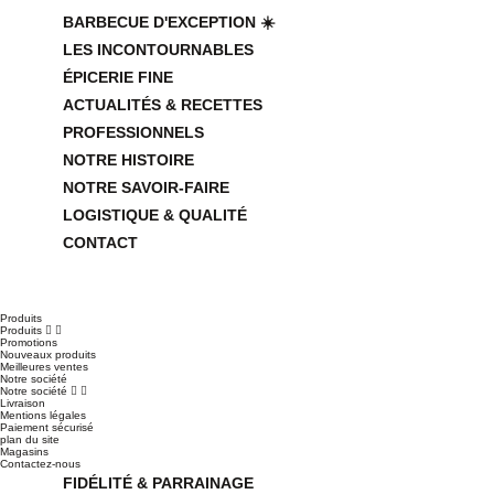
BARBECUE D'EXCEPTION ☀️
LES INCONTOURNABLES
ÉPICERIE FINE
ACTUALITÉS & RECETTES
PROFESSIONNELS
NOTRE HISTOIRE
NOTRE SAVOIR-FAIRE
LOGISTIQUE & QUALITÉ
CONTACT
Produits
Produits


Promotions
Nouveaux produits
Meilleures ventes
Notre société
Notre société


Livraison
Mentions légales
Paiement sécurisé
plan du site
Magasins
Contactez-nous
FIDÉLITÉ & PARRAINAGE