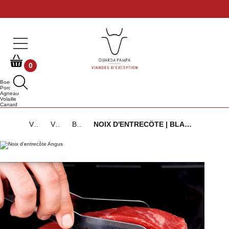
0
Boeuf
Porc
Agneau
Volaille
Canard
Viandes d'Exception
Viandes de Bœuf
Black Angus Argentine ou Uruguay
NOIX D'ENTRECÔTE | BLACK ANGUS URUGUAY