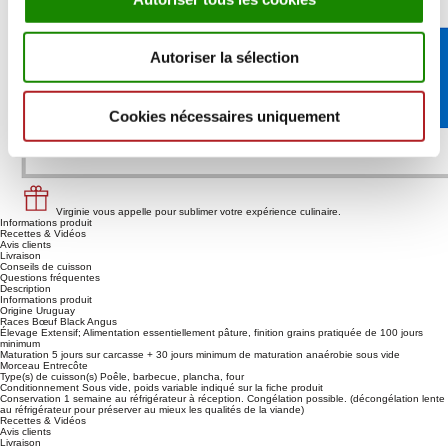
Autoriser la sélection
Cookies nécessaires uniquement
Virginie vous appelle pour sublimer votre expérience culinaire.
Informations produit
Recettes & Vidéos
Avis clients
Livraison
Conseils de cuisson
Questions fréquentes
Description
Informations produit
Origine
Uruguay
Races
Bœuf Black Angus
Élevage
Extensif; Alimentation essentiellement pâture, finition grains pratiquée de 100 jours
minimum
Maturation
5 jours sur carcasse + 30 jours minimum de maturation anaérobie sous vide
Morceau
Entrecôte
Type(s) de cuisson(s)
Poêle, barbecue, plancha, four
Conditionnement
Sous vide, poids variable indiqué sur la fiche produit
Conservation
1 semaine au réfrigérateur à réception. Congélation possible. (décongélation lente
au réfrigérateur pour préserver au mieux les qualités de la viande)
Recettes & Vidéos
Avis clients
Livraison