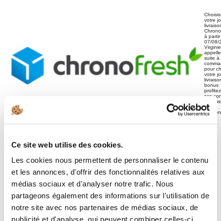
Choisi
votre j
livraiso
Chrono
à parti
07/08/
Virgini
appelle
suite à
comma
pour ch
votre j
livrais
bonus
profite
ses con
de cui
et de
conser
!
-
Ce site web utilise des cookies.
Les cookies nous permettent de personnaliser le contenu
+
et les annonces, d'offrir des fonctionnalités relatives aux
médias sociaux et d'analyser notre trafic. Nous
AJOUTER AU PANIER
partageons également des informations sur l'utilisation de
notre site avec nos partenaires de médias sociaux, de
publicité et d'analyse, qui peuvent combiner celles-ci