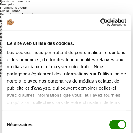
Questions fréquentes
Description
Informations produit
Origine
France
Races
Agneau de Pauillac
Labels de qualité
IGP (indication géographique protégée ) et Label Rouge
Élevage
Elevage en bergerie et Nourriture essentiellement lactée
Type(s) de cuisson(s)
Poêle, barbecue, plancha, four
Conditionnement
Colis de pièces sous vide d'environ 6,5kg
Conservation
A conserver entre 0 et 4 degrés jusqu'à la date indiquée sur le sous-vide. Viande
fraiche que vous pouvez congeler, si vous le souhaitez.
Recettes & Vidéos
Avis clients
Ce site web utilise des cookies.
Livraison
Conseils de cuisson
Questions fréquentes
Les cookies nous permettent de personnaliser le contenu
Description
100% Viandes d’Exception
et les annonces, d'offrir des fonctionnalités relatives aux
Garantie
Un vrai contact humain à
médias sociaux et d'analyser notre trafic. Nous
chaque commande
Paiement rapide et sécurisé
partageons également des informations sur l'utilisation de
Chaîne du froid garantie
France et Belgique
notre site avec nos partenaires de médias sociaux, de
publicité et d'analyse, qui peuvent combiner celles-ci
avec d'autres informations que vous leur avez fournies
ou qu'ils ont collectées lors de votre utilisation de leurs
services.
Sélection
Nécessaires
du
Domaine de Belfontaine - 33270 Bouliac
consentement