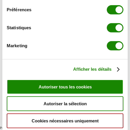
05 35 54 58 08
Préférences
contact@guardapampa.fr
Statistiques
OFFRES GOURMANDES
VIANDES D'EXCEPTION
Marketing
BARBECUE D'EXCEPTION ☀️
LES INCONTOURNABLES
ÉPICERIE FINE
Afficher les détails
ACTUALITÉS & RECETTES
PROFESSIONNELS
NOTRE HISTOIRE
Autoriser tous les cookies
NOTRE SAVOIR-FAIRE
LOGISTIQUE & QUALITÉ
Autoriser la sélection
CONTACT
Cookies nécessaires uniquement
Produits