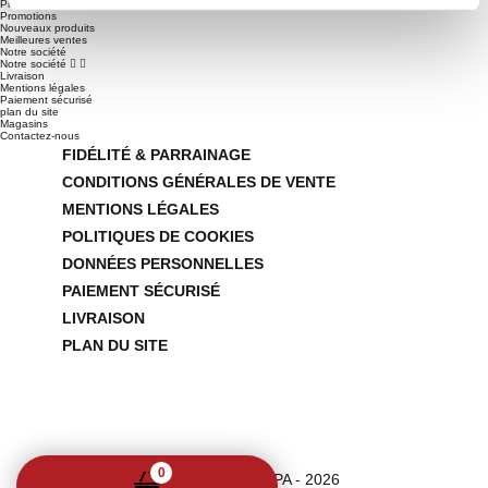
Produits


Promotions
Nouveaux produits
Meilleures ventes
Notre société
Notre société


Livraison
Mentions légales
Paiement sécurisé
plan du site
Magasins
Contactez-nous
FIDÉLITÉ & PARRAINAGE
CONDITIONS GÉNÉRALES DE VENTE
MENTIONS LÉGALES
POLITIQUES DE COOKIES
DONNÉES PERSONNELLES
PAIEMENT SÉCURISÉ
LIVRAISON
PLAN DU SITE
0
© - GUARDA PAMPA - 2026