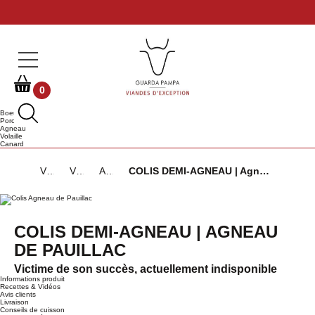
0
Boeuf
Porc
Agneau
Volaille
Canard
Viandes d'Exception
Viandes d'Agneau
Agneau de lait de Pauillac
COLIS DEMI-AGNEAU | Agneau de Pauillac
COLIS DEMI-AGNEAU | AGNEAU
DE PAUILLAC
Victime de son succès, actuellement indisponible
Informations produit
Recettes & Vidéos
Avis clients
Livraison
Conseils de cuisson