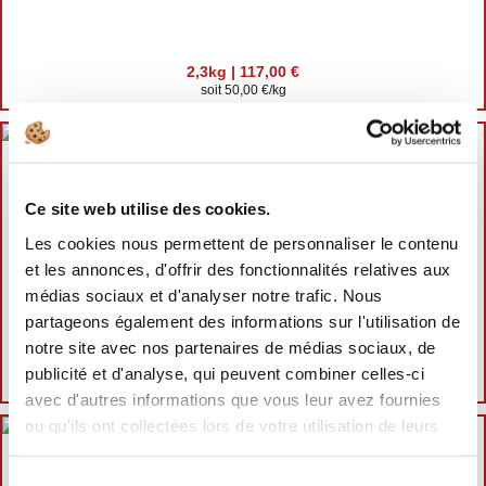
2,3kg | 117,00 €
soit 50,00 €/kg
Disponible
Ce site web utilise des cookies.
Les cookies nous permettent de personnaliser le contenu
et les annonces, d'offrir des fonctionnalités relatives aux
RIBS | BLACK ANGUS
médias sociaux et d'analyser notre trafic. Nous
partageons également des informations sur l'utilisation de
notre site avec nos partenaires de médias sociaux, de
1,3kg | 58,96 €
publicité et d'analyse, qui peuvent combiner celles-ci
soit 44,00 €/kg
avec d'autres informations que vous leur avez fournies
ou qu'ils ont collectées lors de votre utilisation de leurs
Disponible
services.
Sélection