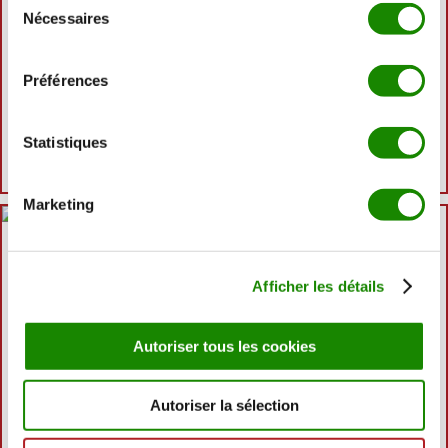
Nécessaires
du
consentement
Préférences
ONGLET | BLACK ANGUS
Statistiques
1,6kg | 67,62 €
soit 41,49 €/kg
Marketing
Disponible
Afficher les détails
Autoriser tous les cookies
BRISKET | BLACK ANGUS
Autoriser la sélection
6,0kg | 150,00 €
soit 25,00 €/kg