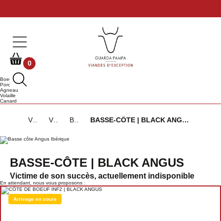
0
Boeuf
Porc
Agneau
Volaille
Canard
Viandes d'Exception
Viandes de Bœuf
Bœuf Angus Ibérique
BASSE-CÔTE | BLACK ANGUS
BASSE-CÔTE | BLACK ANGUS
Victime de son succès, actuellement indisponible
En attendant, nous vous proposons :
Arrivage en cours