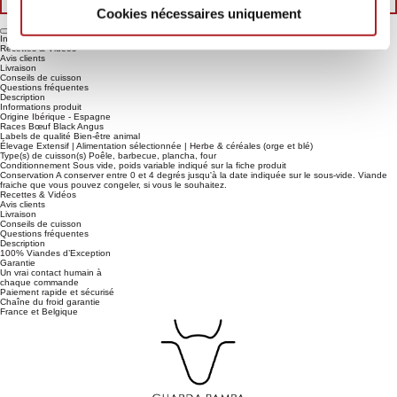
Cookies nécessaires uniquement
Informations produit
Recettes & Vidéos
Avis clients
Livraison
Conseils de cuisson
Questions fréquentes
Description
Informations produit
Origine
Ibérique - Espagne
Races
Bœuf Black Angus
Labels de qualité
Bien-être animal
Élevage
Extensif | Alimentation sélectionnée | Herbe & céréales (orge et blé)
Type(s) de cuisson(s)
Poêle, barbecue, plancha, four
Conditionnement
Sous vide, poids variable indiqué sur la fiche produit
Conservation
A conserver entre 0 et 4 degrés jusqu'à la date indiquée sur le sous-vide. Viande
fraiche que vous pouvez congeler, si vous le souhaitez.
Recettes & Vidéos
Avis clients
Livraison
Conseils de cuisson
Questions fréquentes
Description
100% Viandes d’Exception
Garantie
Un vrai contact humain à
chaque commande
Paiement rapide et sécurisé
Chaîne du froid garantie
France et Belgique